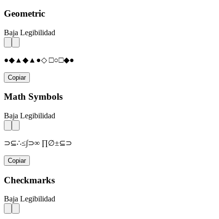
Geometric
Baja Legibilidad
●◆▲◆▲●◇ □○□◆●
Copiar
Math Symbols
Baja Legibilidad
⊃⊆∴≤∫⊃∞ ∏∅±⊆⊃
Copiar
Checkmarks
Baja Legibilidad