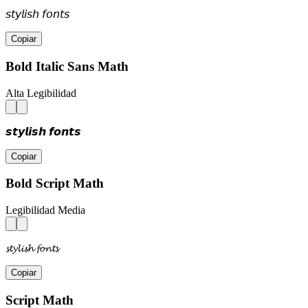
𝘴𝘵𝘺𝘭𝘪𝘴𝘩 𝘧𝘰𝘯𝘵𝘴
Copiar
Bold Italic Sans Math
Alta Legibilidad
𝙨𝙩𝙮𝙡𝙞𝙨𝙝 𝙛𝙤𝙣𝙩𝙨
Copiar
Bold Script Math
Legibilidad Media
𝓼𝓽𝔂𝓵𝓲𝓼𝓱 𝓯𝓸𝓷𝓽𝓼
Copiar
Script Math