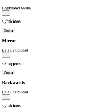
Legibilidad Media
ŝt̂ŷl̂îŝĥ f̂ôn̂t̂ŝ
Copiar
Mirror
Baja Legibilidad
sʇʎlᴉsɥ ɟouʇs
Copiar
Backwards
Baja Legibilidad
stylish fonts