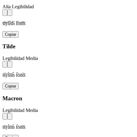
Alta Legibilidad
s̅t̅y̅l̅i̅s̅h̅ f̅o̅n̅t̅s̅
Copiar
Tilde
Legibilidad Media
s̃t̃ỹl̃ĩs̃h̃ f̃õñt̃s̃
Copiar
Macron
Legibilidad Media
s̄t̄ȳl̄īs̄h̄ f̄ōn̄t̄s̄