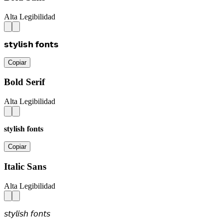
Alta Legibilidad
𝘀𝘁𝘆𝗹𝗶𝘀𝗵 𝗳𝗼𝗻𝘁𝘀
Copiar
Bold Serif
Alta Legibilidad
𝐬𝐭𝐲𝐥𝐢𝐬𝐡 𝐟𝐨𝐧𝐭𝐬
Copiar
Italic Sans
Alta Legibilidad
𝘴𝘵𝘺𝘭𝘪𝘴𝘩 𝘧𝘰𝘯𝘵𝘴