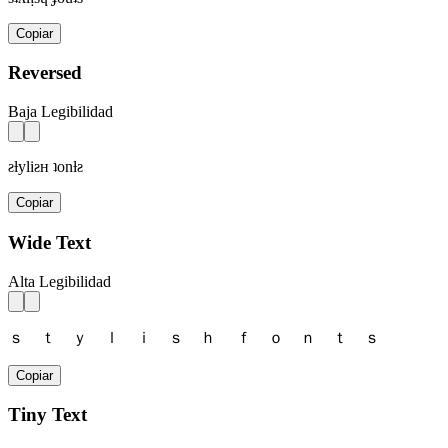
Copiar
Reversed
Baja Legibilidad
ƨƚyliƨʜ ʇonƚƨ
Copiar
Wide Text
Alta Legibilidad
ｓ ｔ ｙ ｌ ｉ ｓ ｈ ｆ ｏ ｎ ｔ ｓ
Copiar
Tiny Text