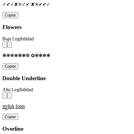
✓✔✓✘✕✓✔ ✘✕✔✔✓
Copiar
Flowers
Baja Legibilidad
❃❋❋❀❃❃❁ ✿❋❃❋❃
Copiar
Double Underline
Alta Legibilidad
s̳t̳y̳l̳i̳s̳h̳ f̳o̳n̳t̳s̳
Copiar
Overline