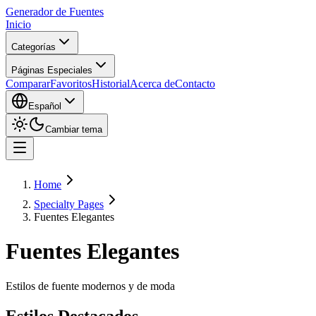
Generador de Fuentes
Inicio
Categorías
Páginas Especiales
Comparar
Favoritos
Historial
Acerca de
Contacto
Español
Cambiar tema
Home
Specialty Pages
Fuentes Elegantes
Fuentes Elegantes
Estilos de fuente modernos y de moda
Estilos Destacados