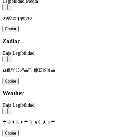
Legibilidad Media
στψλιση φοντσ
Copiar
Zodiac
Baja Legibilidad
♎♏♈♓♐♎♏ ♍♊♉♏♎
Copiar
Weather
Baja Legibilidad
☂☃☀☃☀☂☽ ★☾★☃☂
Copiar