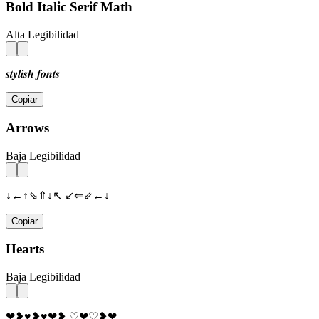
Bold Italic Serif Math
Alta Legibilidad
𝒔𝒕𝒚𝒍𝒊𝒔𝒉 𝒇𝒐𝒏𝒕𝒔
Copiar
Arrows
Baja Legibilidad
↓←↑⇘⇑↓↖ ↙⇐⇙←↓
Copiar
Hearts
Baja Legibilidad
❤❥♥❥♥❤❥ ♡❤♡❥❤