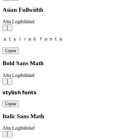
Asian Fullwidth
Alta Legibilidad
ｓｔｙｌｉｓｈ ｆｏｎｔｓ
Copiar
Bold Sans Math
Alta Legibilidad
𝘀𝘁𝘆𝗹𝗶𝘀𝗵 𝗳𝗼𝗻𝘁𝘀
Copiar
Italic Sans Math
Alta Legibilidad