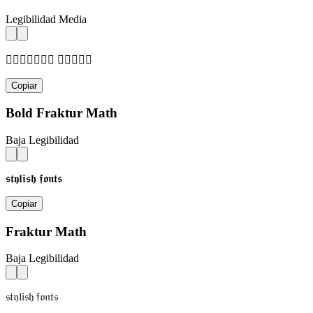
Legibilidad Media
𝓈𝓉𝓎𝓁𝒾𝓈𝒽 𝒻𝓄𝓃𝓉𝓈
Copiar
Bold Fraktur Math
Baja Legibilidad
𝖘𝖙𝖞𝖑𝖎𝖘𝖍 𝖋𝖔𝖓𝖙𝖘
Copiar
Fraktur Math
Baja Legibilidad
𝔰𝔱𝔶𝔩𝔦𝔰𝔥 𝔣𝔬𝔫𝔱𝔰