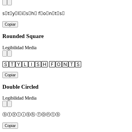
s⃞t⃞y⃞l⃞i⃞s⃞h⃞ f⃞o⃞n⃞t⃞s⃞
Copiar
Rounded Square
Legibilidad Media
🅂🅃🅈🄻🄸🅂🄷 🄵🄾🄽🅃🅂
Copiar
Double Circled
Legibilidad Media
ⓢⓣⓨⓛⓘⓢⓗ ⓕⓞⓝⓣⓢ
Copiar