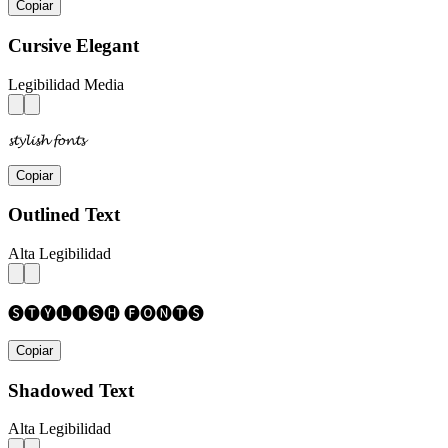
Copiar
Cursive Elegant
Legibilidad Media
𝓼𝓽𝔂𝓵𝓲𝓼𝓱 𝓯𝓸𝓷𝓽𝓼
Copiar
Outlined Text
Alta Legibilidad
🅢🅣🅨🅛🅘🅢🅗 🅕🅞🅝🅣🅢
Copiar
Shadowed Text
Alta Legibilidad