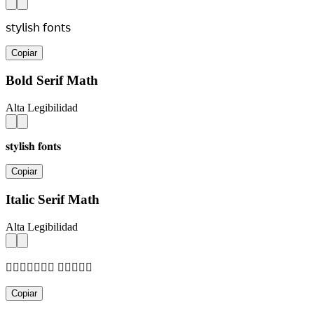
𝗌𝗍𝗒𝗅𝗂𝗌𝗁 𝖿𝗈𝗇𝗍𝗌
Copiar
Bold Serif Math
Alta Legibilidad
𝐬𝐭𝐲𝐥𝐢𝐬𝐡 𝐟𝐨𝐧𝐭𝐬
Copiar
Italic Serif Math
Alta Legibilidad
𝑠𝑡𝑦𝑙𝑖𝑠𝑕 𝑓𝑜𝑛𝑡𝑠
Copiar