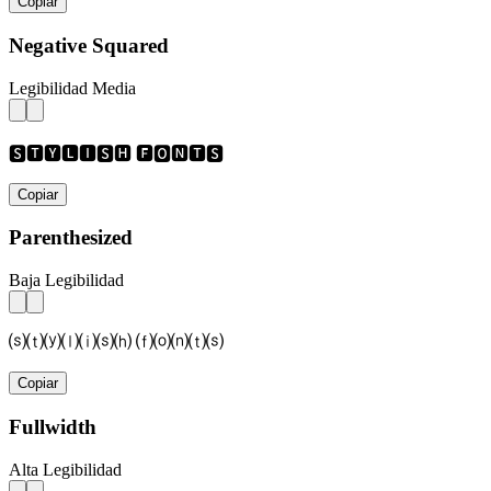
Copiar
Negative Squared
Legibilidad Media
🆂🆃🆈🅻🅸🆂🅷 🅵🅾🅽🆃🆂
Copiar
Parenthesized
Baja Legibilidad
⒮⒯⒴⒧⒤⒮⒣ ⒡⒪⒩⒯⒮
Copiar
Fullwidth
Alta Legibilidad