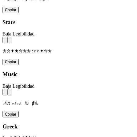
Copiar
Stars
Baja Legibilidad
✭✮✦★✮✭✭ ✫✧✦✮✭
Copiar
Music
Baja Legibilidad
♭♮♬♭♪♭♩ ♮♩♯♮♭
Copiar
Greek