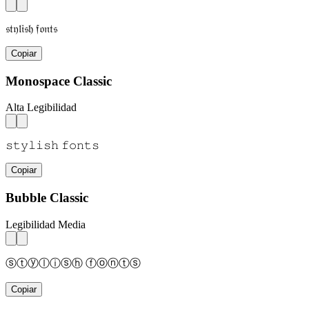
𝔰𝔱𝔶𝔩𝔦𝔰𝔥 𝔣𝔬𝔫𝔱𝔰
Copiar
Monospace Classic
Alta Legibilidad
𝚜𝚝𝚢𝚕𝚒𝚜𝚑 𝚏𝚘𝚗𝚝𝚜
Copiar
Bubble Classic
Legibilidad Media
ⓢⓣⓨⓛⓘⓢⓗ ⓕⓞⓝⓣⓢ
Copiar