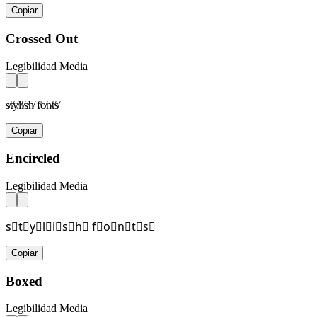
Copiar
Crossed Out
Legibilidad Media
s̸t̸y̸l̸i̸s̸h̸ f̸o̸n̸t̸s̸
Copiar
Encircled
Legibilidad Media
s⃝t⃝y⃝l⃝i⃝s⃝h⃝ f⃝o⃝n⃝t⃝s⃝
Copiar
Boxed
Legibilidad Media