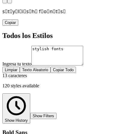
s⃞t⃞y⃞l⃞i⃞s⃞h⃞ f⃞o⃞n⃞t⃞s⃞
Copiar
Todos los Estilos
Ingresa tu texto
Limpiar
Texto Aleatorio
Copiar Todo
13 caracteres
120
styles
available
Show Filters
Show History
Bold Sans