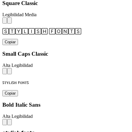
Square Classic
Legibilidad Media
🅂🅃🅈🄻🄸🅂🄷 🄵🄾🄽🅃🅂
Copiar
Small Caps Classic
Alta Legibilidad
ꜱᴛʏʟɪꜱʜ ꜰᴏɴᴛꜱ
Copiar
Bold Italic Sans
Alta Legibilidad