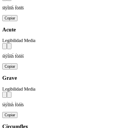
s̈ẗÿl̈ïs̈ḧ f̈ön̈ẗs̈
Copiar
Acute
Legibilidad Media
śt́ýĺíśh́ f́óńt́ś
Copiar
Grave
Legibilidad Media
s̀t̀ỳl̀ìs̀h̀ f̀òǹt̀s̀
Copiar
Circumflex