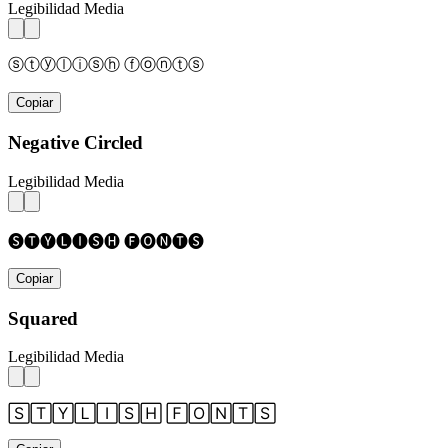
Legibilidad Media
ⓢⓣⓨⓛⓘⓢⓗ ⓕⓞⓝⓣⓢ
Copiar
Negative Circled
Legibilidad Media
🅢🅣🅨🅛🅘🅢🅗 🅕🅞🅝🅣🅢
Copiar
Squared
Legibilidad Media
🅂🅃🅈🄻🄸🅂🄷 🄵🄾🄽🅃🅂