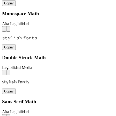
Copiar
Monospace Math
Alta Legibilidad
𝚜𝚝𝚢𝚕𝚒𝚜𝚑 𝚏𝚘𝚗𝚝𝚜
Copiar
Double Struck Math
Legibilidad Media
𝕤𝕥𝕪𝕝𝕚𝕤𝕙 𝕗𝕠𝕟𝕥𝕤
Copiar
Sans Serif Math
Alta Legibilidad