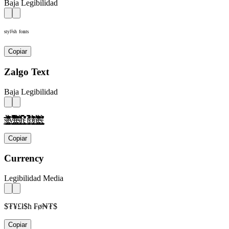
Baja Legibilidad
ˢᵗʸˡⁱˢʰ ᶠᵒⁿᵗˢ
Copiar
Zalgo Text
Baja Legibilidad
s̴̢̛͎̗̰̲̜̺̹̮̦̩̫̪̬̭̯̰̱̲̳̹̺̻̼͇͈͉͍͎̀́̂̃̄̅̆̇̈̉̊̋̌̍̎̏̐̑̒̓̔̕̚ͅt̴̢̛͎̗̰̲̜̺̹̮̦̩̫̪̬̭̯̰̱̲̳̹̺̻̼͇͈͉͍͎̀́̂̃̄̅̆̇̈̉̊̋̌̍̎̏̐̑̒̓̔̕̚ͅỳ̴̢̛͎̗̰̲̜̺̹̮̦̩̫̪̬̭̯̰̱̲̳̹̺̻̼͇͈͉͍͎́̂̃̄̅̆̇̈̉̊̋̌̍̎̏̐̑̒̓̔̕̚ͅl̴̢̛͎̗̰̲̜̺̹̮̦̩̫̪̬̭̯̰̱̲̳̹̺̻̼͇͈͉͍͎̀́̂̃̄̅̆̇̈̉̊̋̌̍̎̏̐̑̒̓̔̕̚ͅì̴̢̛͎̗̰̲̜̺̹̮̦̩̫̪̬̭̯̰̱̲̳̹̺̻̼͇͈͉͍͎́̂̃̄̅̆̇̈̉̊̋̌̍̎̏̐̑̒̓̔̕̚ͅs̴̢̛͎̗̰̲̜̺̹̮̦̩̫̪̬̭̯̰̱̲̳̹̺̻̼͇͈͉͍͎̀́̂̃̄̅̆̇̈̉̊̋̌̍̎̏̐̑̒̓̔̕̚ͅh̴̢̛͎̗̰̲̜̺̹̮̦̩̫̪̬̭̯̰̱̲̳̹̺̻̼͇͈͉͍͎̀́̂̃̄̅̆̇̈̉̊̋̌̍̎̏̐̑̒̓̔̕̚ͅ f̴̢̛͎̗̰̲̜̺̹̮̦̩̫̪̬̭̯̰̱̲̳̹̺̻̼͇͈͉͍͎̀́̂̃̄̅̆̇̈̉̊̋̌̍̎̏̐̑̒̓̔̕̚ͅờ̴̢͎̗̰̲̜̺̹̮̦̩̫̪̬̭̯̰̱̲̳̹̺̻̼͇͈͉͍͎́̂̃̄̅̆̇̈̉̊̋̌̍̎̏̐̑̒̓̔̕̚ͅǹ̴̢̛͎̗̰̲̜̺̹̮̦̩̫̪̬̭̯̰̱̲̳̹̺̻̼͇͈͉͍͎́̂̃̄̅̆̇̈̉̊̋̌̍̎̏̐̑̒̓̔̕̚ͅt̴̢̛͎̗̰̲̜̺̹̮̦̩̫̪̬̭̯̰̱̲̳̹̺̻̼͇͈͉͍͎̀́̂̃̄̅̆̇̈̉̊̋̌̍̎̏̐̑̒̓̔̕̚ͅs̴̢̛͎̗̰̲̜̺̹̮̦̩̫̪̬̭̯̰̱̲̳̹̺̻̼͇͈͉͍͎̀́̂̃̄̅̆̇̈̉̊̋̌̍̎̏̐̑̒̓̔̕̚ͅ
Copiar
Currency
Legibilidad Media
$₮¥£ł$ħ ₣ø₦₮$
Copiar