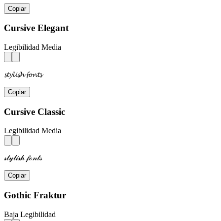
Copiar
Cursive Elegant
Legibilidad Media
𝓼𝓽𝔂𝓵𝓲𝓼𝓱 𝓯𝓸𝓷𝓽𝓼
Copiar
Cursive Classic
Legibilidad Media
𝓈𝓉𝓎𝓁𝒾𝓈𝒽 𝒻ℴ𝓃𝓉𝓈
Copiar
Gothic Fraktur
Baja Legibilidad