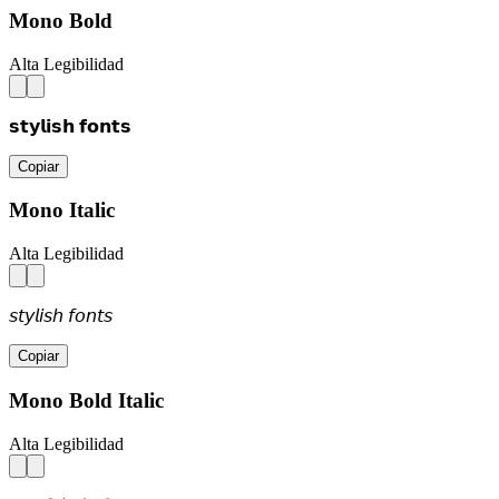
Mono Bold
Alta Legibilidad
𝘀𝘁𝘆𝗹𝗶𝘀𝗵 𝗳𝗼𝗻𝘁𝘀
Copiar
Mono Italic
Alta Legibilidad
𝘴𝘵𝘺𝘭𝘪𝘴𝘩 𝘧𝘰𝘯𝘵𝘴
Copiar
Mono Bold Italic
Alta Legibilidad