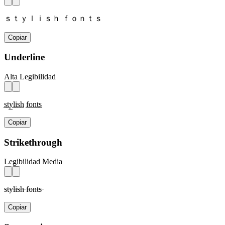
ｓｔｙｌｉｓｈ ｆｏｎｔｓ
Copiar
Underline
Alta Legibilidad
s̲t̲y̲l̲i̲s̲h̲ f̲o̲n̲t̲s̲
Copiar
Strikethrough
Legibilidad Media
s̶t̶y̶l̶i̶s̶h̶ f̶o̶n̶t̶s̶
Copiar