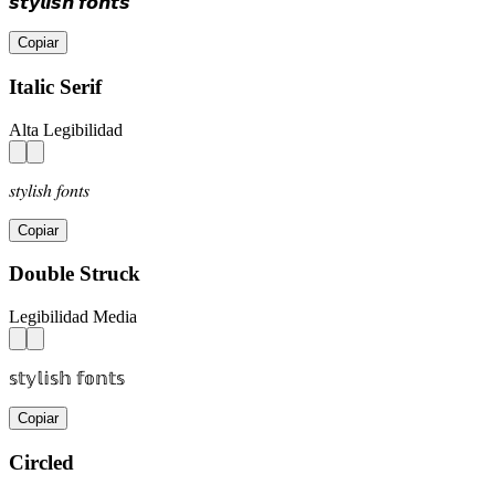
𝙨𝙩𝙮𝙡𝙞𝙨𝙝 𝙛𝙤𝙣𝙩𝙨
Copiar
Italic Serif
Alta Legibilidad
𝑠𝑡𝑦𝑙𝑖𝑠ℎ 𝑓𝑜𝑛𝑡𝑠
Copiar
Double Struck
Legibilidad Media
𝕤𝕥𝕪𝕝𝕚𝕤𝕙 𝕗𝕠𝕟𝕥𝕤
Copiar
Circled