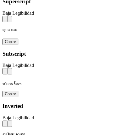
Superscript
Baja Legibilidad
ˢᵗʸˡⁱˢʰ ᶠᵒⁿᵗˢ
Copiar
Subscript
Baja Legibilidad
ₛₜyₗᵢₛₕ fₒₙₜₛ
Copiar
Inverted
Baja Legibilidad
sʇʎlᴉsɥ ɟouʇs