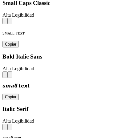
Small Caps Classic
Alta Legibilidad
ꜱᴍᴀʟʟ ᴛᴇxᴛ
Copiar
Bold Italic Sans
Alta Legibilidad
𝙨𝙢𝙖𝙡𝙡 𝙩𝙚𝙭𝙩
Copiar
Italic Serif
Alta Legibilidad
𝑠𝑚𝑎𝑙𝑙 𝑡𝑒𝑥𝑡