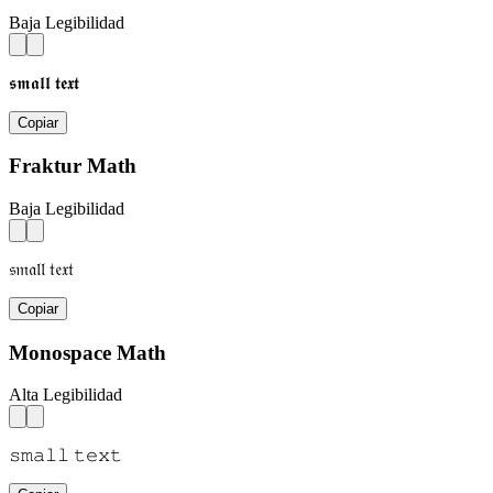
Baja Legibilidad
𝖘𝖒𝖆𝖑𝖑 𝖙𝖊𝖝𝖙
Copiar
Fraktur Math
Baja Legibilidad
𝔰𝔪𝔞𝔩𝔩 𝔱𝔢𝔵𝔱
Copiar
Monospace Math
Alta Legibilidad
𝚜𝚖𝚊𝚕𝚕 𝚝𝚎𝚡𝚝