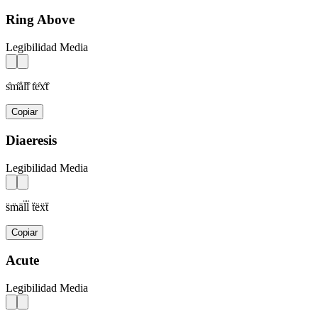
Ring Above
Legibilidad Media
s̊m̊ål̊l̊ t̊e̊x̊t̊
Copiar
Diaeresis
Legibilidad Media
s̈m̈äl̈l̈ ẗëẍẗ
Copiar
Acute
Legibilidad Media