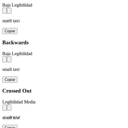
Baja Legibilidad
sɯɐll ʇǝxʇ
Copiar
Backwards
Baja Legibilidad
small tǝxt
Copiar
Crossed Out
Legibilidad Media
s̸m̸a̸l̸l̸ t̸e̸x̸t̸
Copiar