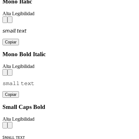
Mono Italic
Alta Legibilidad
𝘴𝘮𝘢𝘭𝘭 𝘵𝘦𝘹𝘵
Copiar
Mono Bold Italic
Alta Legibilidad
𝚜𝚖𝚊𝚕𝚕 𝚝𝚎𝚡𝚝
Copiar
Small Caps Bold
Alta Legibilidad
ꜱᴍᴀʟʟ ᴛᴇxᴛ