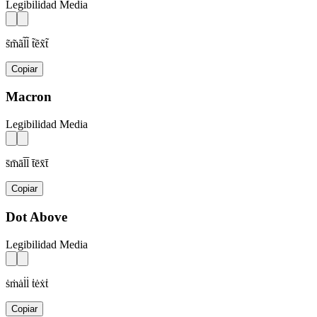
Legibilidad Media
s̃m̃ãl̃l̃ t̃ẽx̃t̃
Copiar
Macron
Legibilidad Media
s̄m̄āl̄l̄ t̄ēx̄t̄
Copiar
Dot Above
Legibilidad Media
ṡṁȧl̇l̇ ṫėẋṫ
Copiar