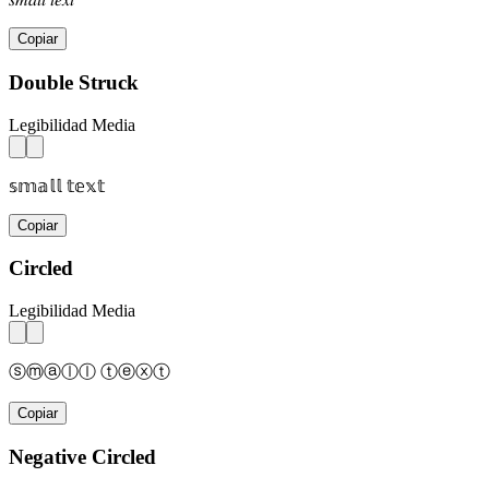
Copiar
Double Struck
Legibilidad Media
𝕤𝕞𝕒𝕝𝕝 𝕥𝕖𝕩𝕥
Copiar
Circled
Legibilidad Media
ⓢⓜⓐⓛⓛ ⓣⓔⓧⓣ
Copiar
Negative Circled