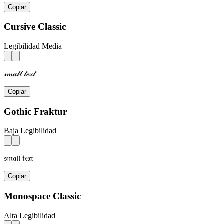
Copiar
Cursive Classic
Legibilidad Media
𝓈𝓂𝒶𝓁𝓁 𝓉ℯ𝓍𝓉
Copiar
Gothic Fraktur
Baja Legibilidad
𝔰𝔪𝔞𝔩𝔩 𝔱𝔢𝔵𝔱
Copiar
Monospace Classic
Alta Legibilidad