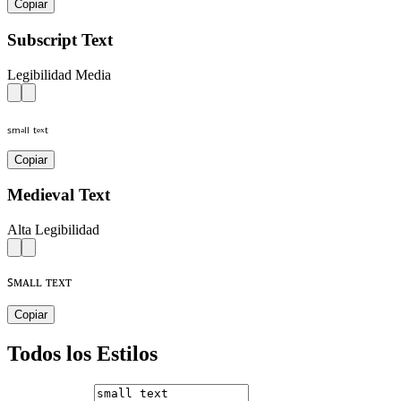
Copiar
Subscript Text
Legibilidad Media
ₛₘₐₗₗ ₜₑₓₜ
Copiar
Medieval Text
Alta Legibilidad
ꜱᴍᴀʟʟ ᴛᴇxᴛ
Copiar
Todos los Estilos