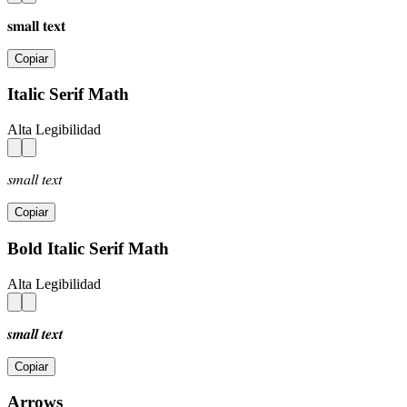
𝐬𝐦𝐚𝐥𝐥 𝐭𝐞𝐱𝐭
Copiar
Italic Serif Math
Alta Legibilidad
𝑠𝑚𝑎𝑙𝑙 𝑡𝑒𝑥𝑡
Copiar
Bold Italic Serif Math
Alta Legibilidad
𝒔𝒎𝒂𝒍𝒍 𝒕𝒆𝒙𝒕
Copiar
Arrows