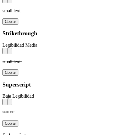
s̲m̲a̲l̲l̲ t̲e̲x̲t̲
Copiar
Strikethrough
Legibilidad Media
s̶m̶a̶l̶l̶ t̶e̶x̶t̶
Copiar
Superscript
Baja Legibilidad
ˢᵐᵃˡˡ ᵗᵉˣᵗ
Copiar