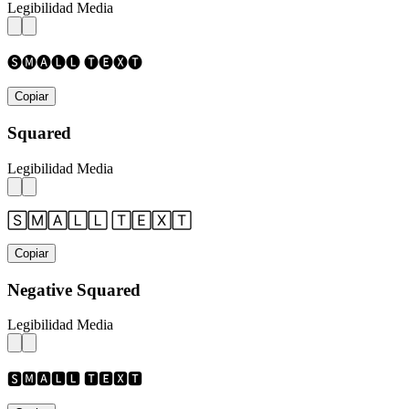
Legibilidad Media
🅢🅜🅐🅛🅛 🅣🅔🅧🅣
Copiar
Squared
Legibilidad Media
🅂🄼🄰🄻🄻 🅃🄴🅇🅃
Copiar
Negative Squared
Legibilidad Media
🆂🅼🅰🅻🅻 🆃🅴🆇🆃