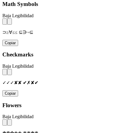
Math Symbols
Baja Legibilidad
⊃≥∀≤≤ ⊆∋¬⊆
Copiar
Checkmarks
Baja Legibilidad
✓✓✓✘✘ ✔✗✘✔
Copiar
Flowers
Baja Legibilidad