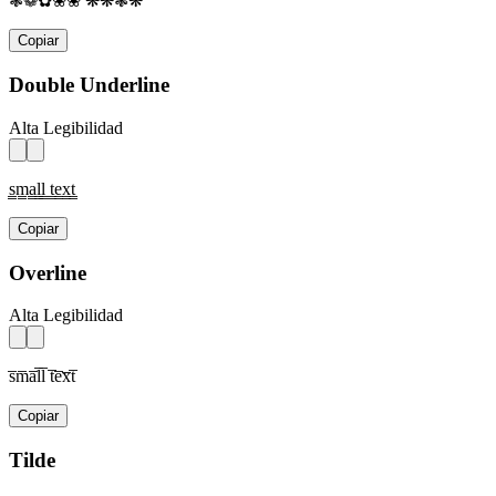
❃❁✿❀❀ ❋❋❃❋
Copiar
Double Underline
Alta Legibilidad
s̳m̳a̳l̳l̳ t̳e̳x̳t̳
Copiar
Overline
Alta Legibilidad
s̅m̅a̅l̅l̅ t̅e̅x̅t̅
Copiar
Tilde