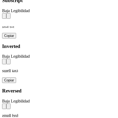
Subscript
Baja Legibilidad
ₛₘₐₗₗ ₜₑₓₜ
Copiar
Inverted
Baja Legibilidad
sɯɐll ʇǝxʇ
Copiar
Reversed
Baja Legibilidad
ƨmɒll ƚɘxƚ