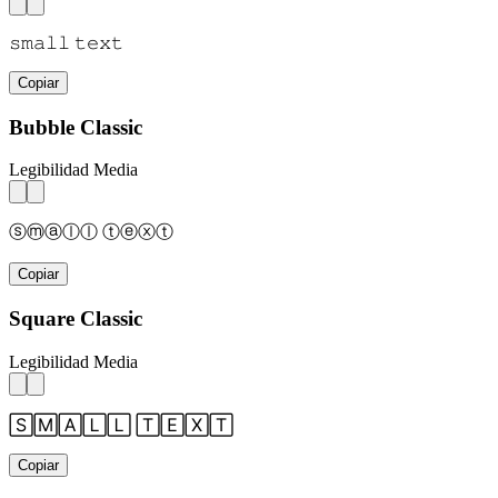
𝚜𝚖𝚊𝚕𝚕 𝚝𝚎𝚡𝚝
Copiar
Bubble Classic
Legibilidad Media
ⓢⓜⓐⓛⓛ ⓣⓔⓧⓣ
Copiar
Square Classic
Legibilidad Media
🅂🄼🄰🄻🄻 🅃🄴🅇🅃
Copiar