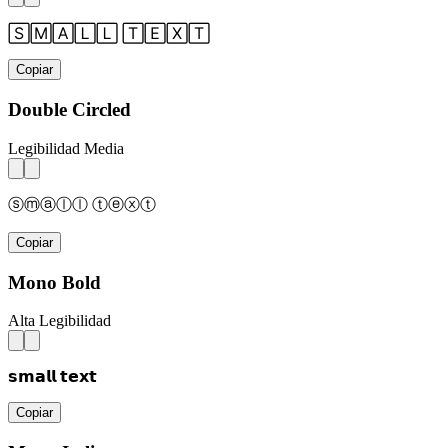
🅂🄼🄰🄻🄻 🅃🄴🅇🅃
Copiar
Double Circled
Legibilidad Media
ⓢⓜⓐⓛⓛ ⓣⓔⓧⓣ
Copiar
Mono Bold
Alta Legibilidad
𝘀𝗺𝗮𝗹𝗹 𝘁𝗲𝘅𝘁
Copiar