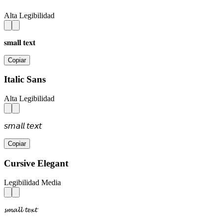
Alta Legibilidad
𝐬𝐦𝐚𝐥𝐥 𝐭𝐞𝐱𝐭
Copiar
Italic Sans
Alta Legibilidad
𝘴𝘮𝘢𝘭𝘭 𝘵𝘦𝘹𝘵
Copiar
Cursive Elegant
Legibilidad Media
𝓼𝓶𝓪𝓵𝓵 𝓽𝓮𝔁𝓽