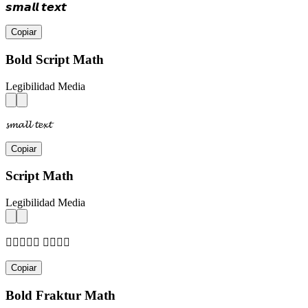
𝙨𝙢𝙖𝙡𝙡 𝙩𝙚𝙭𝙩
Copiar
Bold Script Math
Legibilidad Media
𝓼𝓶𝓪𝓵𝓵 𝓽𝓮𝔁𝓽
Copiar
Script Math
Legibilidad Media
𝓈𝓂𝒶𝓁𝓁 𝓉𝒺𝓍𝓉
Copiar
Bold Fraktur Math