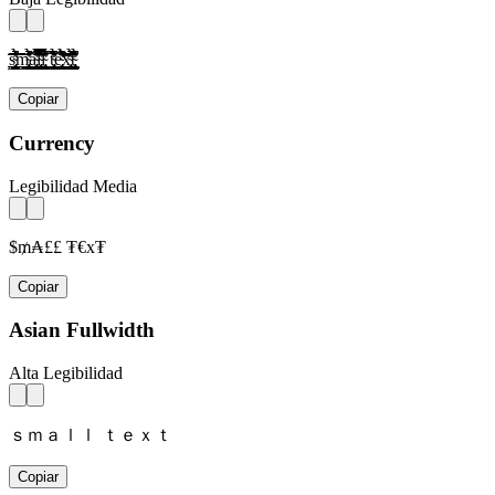
s̴̢̛͎̗̰̲̜̺̹̮̦̩̫̪̬̭̯̰̱̲̳̹̺̻̼͇͈͉͍͎̀́̂̃̄̅̆̇̈̉̊̋̌̍̎̏̐̑̒̓̔̕̚ͅm̴̢̛͎̗̰̲̜̺̹̮̦̩̫̪̬̭̯̰̱̲̳̹̺̻̼͇͈͉͍͎̀́̂̃̄̅̆̇̈̉̊̋̌̍̎̏̐̑̒̓̔̕̚ͅà̴̢̛͎̗̰̲̜̺̹̮̦̩̫̪̬̭̯̰̱̲̳̹̺̻̼͇͈͉͍͎́̂̃̄̅̆̇̈̉̊̋̌̍̎̏̐̑̒̓̔̕̚ͅl̴̢̛͎̗̰̲̜̺̹̮̦̩̫̪̬̭̯̰̱̲̳̹̺̻̼͇͈͉͍͎̀́̂̃̄̅̆̇̈̉̊̋̌̍̎̏̐̑̒̓̔̕̚ͅl̴̢̛͎̗̰̲̜̺̹̮̦̩̫̪̬̭̯̰̱̲̳̹̺̻̼͇͈͉͍͎̀́̂̃̄̅̆̇̈̉̊̋̌̍̎̏̐̑̒̓̔̕̚ͅ t̴̢̛͎̗̰̲̜̺̹̮̦̩̫̪̬̭̯̰̱̲̳̹̺̻̼͇͈͉͍͎̀́̂̃̄̅̆̇̈̉̊̋̌̍̎̏̐̑̒̓̔̕̚ͅè̴̢̛͎̗̰̲̜̺̹̮̦̩̫̪̬̭̯̰̱̲̳̹̺̻̼͇͈͉͍͎́̂̃̄̅̆̇̈̉̊̋̌̍̎̏̐̑̒̓̔̕̚ͅx̴̢̛͎̗̰̲̜̺̹̮̦̩̫̪̬̭̯̰̱̲̳̹̺̻̼͇͈͉͍͎̀́̂̃̄̅̆̇̈̉̊̋̌̍̎̏̐̑̒̓̔̕̚ͅt̴̢̛͎̗̰̲̜̺̹̮̦̩̫̪̬̭̯̰̱̲̳̹̺̻̼͇͈͉͍͎̀́̂̃̄̅̆̇̈̉̊̋̌̍̎̏̐̑̒̓̔̕̚ͅ
Copiar
Currency
Legibilidad Media
$₥₳££ ₮€x₮
Copiar
Asian Fullwidth
Alta Legibilidad
ｓｍａｌｌ ｔｅｘｔ
Copiar