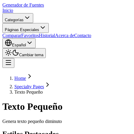
Generador de Fuentes
Inicio
Categorías
Páginas Especiales
Comparar
Favoritos
Historial
Acerca de
Contacto
Español
Cambiar tema
Home
Specialty Pages
Texto Pequeño
Texto Pequeño
Genera texto pequeño diminuto
Estilos Destacados