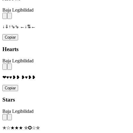
Baja Legibilidad
↓⇓↑⇘⇘ ←↓⇅←
Copiar
Hearts
Baja Legibilidad
❤♥♥❥❥ ❥♥❥❥
Copiar
Stars
Baja Legibilidad
✭☆★★★ ✮✪☆✮