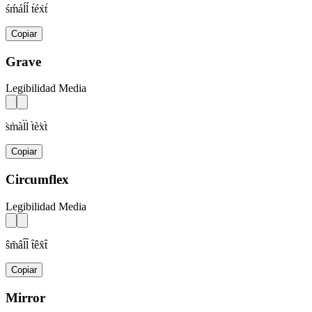
śḿáĺĺ t́éx́t́
Copiar
Grave
Legibilidad Media
s̀m̀àl̀l̀ t̀èx̀t̀
Copiar
Circumflex
Legibilidad Media
ŝm̂âl̂l̂ t̂êx̂t̂
Copiar
Mirror