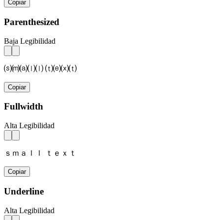
Copiar
Parenthesized
Baja Legibilidad
⒮⒨⒜⒧⒧ ⒯⒠⒳⒯
Copiar
Fullwidth
Alta Legibilidad
ｓｍａｌｌ ｔｅｘｔ
Copiar
Underline
Alta Legibilidad