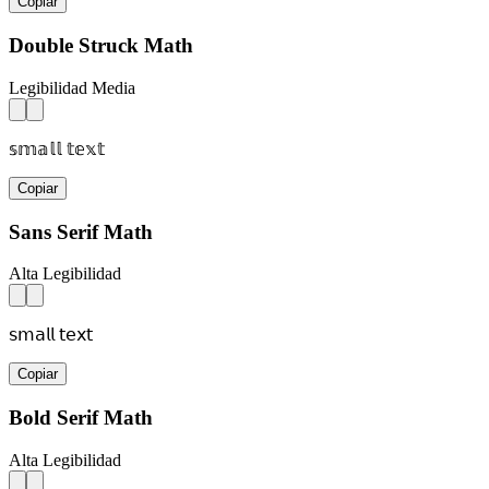
Copiar
Double Struck Math
Legibilidad Media
𝕤𝕞𝕒𝕝𝕝 𝕥𝕖𝕩𝕥
Copiar
Sans Serif Math
Alta Legibilidad
𝗌𝗆𝖺𝗅𝗅 𝗍𝖾𝗑𝗍
Copiar
Bold Serif Math
Alta Legibilidad