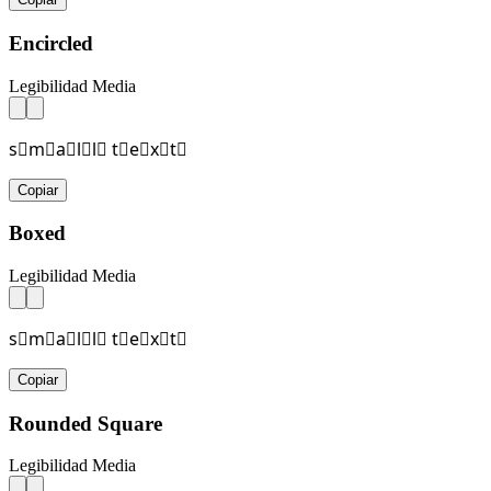
Encircled
Legibilidad Media
s⃝m⃝a⃝l⃝l⃝ t⃝e⃝x⃝t⃝
Copiar
Boxed
Legibilidad Media
s⃞m⃞a⃞l⃞l⃞ t⃞e⃞x⃞t⃞
Copiar
Rounded Square
Legibilidad Media