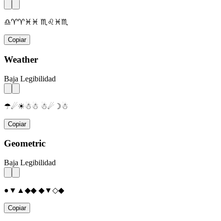
♎♈♈♓♓ ♏♌♓♏
Copiar
Weather
Baja Legibilidad
☂☄☀☃☃ ☃☄☽☃
Copiar
Geometric
Baja Legibilidad
●▼▲◆◆ ◆▼◇◆
Copiar