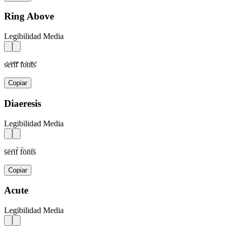
Ring Above
Legibilidad Media
s̊e̊r̊i̊f̊ f̊o̊n̊t̊s̊
Copiar
Diaeresis
Legibilidad Media
s̈ër̈ïf̈ f̈ön̈ẗs̈
Copiar
Acute
Legibilidad Media