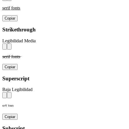
s̲e̲r̲i̲f̲ f̲o̲n̲t̲s̲
Copiar
Strikethrough
Legibilidad Media
s̶e̶r̶i̶f̶ f̶o̶n̶t̶s̶
Copiar
Superscript
Baja Legibilidad
ˢᵉʳⁱᶠ ᶠᵒⁿᵗˢ
Copiar
Subscript