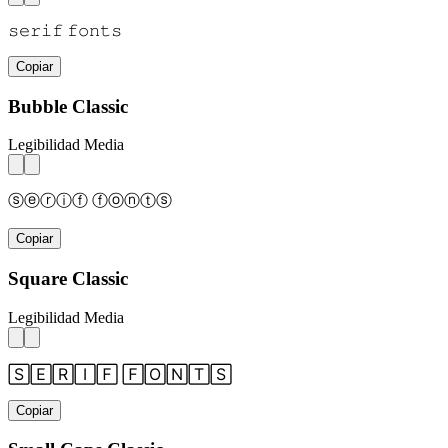
𝚜𝚎𝚛𝚒𝚏 𝚏𝚘𝚗𝚝𝚜
Copiar
Bubble Classic
Legibilidad Media
ⓢⓔⓡⓘⓕ ⓕⓞⓝⓣⓢ
Copiar
Square Classic
Legibilidad Media
🅂🄴🅁🄸🄵 🄵🄾🄽🅃🅂
Copiar