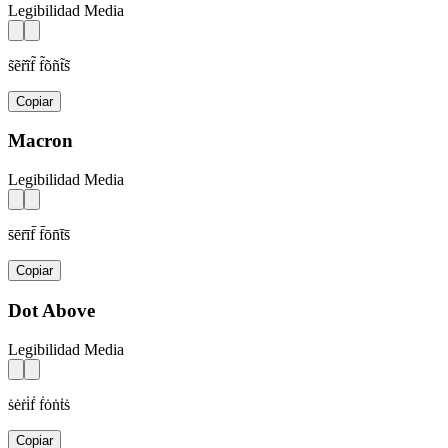
Legibilidad Media
s̃ẽr̃ĩf̃ f̃õñt̃s̃
Copiar
Macron
Legibilidad Media
s̄ēr̄īf̄ f̄ōn̄t̄s̄
Copiar
Dot Above
Legibilidad Media
ṡėṙi̇ḟ ḟȯṅṫṡ
Copiar