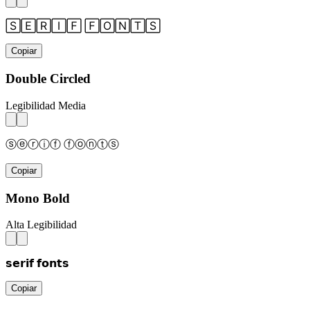
🅂🄴🅁🄸🄵 🄵🄾🄽🅃🅂
Copiar
Double Circled
Legibilidad Media
ⓢⓔⓡⓘⓕ ⓕⓞⓝⓣⓢ
Copiar
Mono Bold
Alta Legibilidad
𝘀𝗲𝗿𝗶𝗳 𝗳𝗼𝗻𝘁𝘀
Copiar