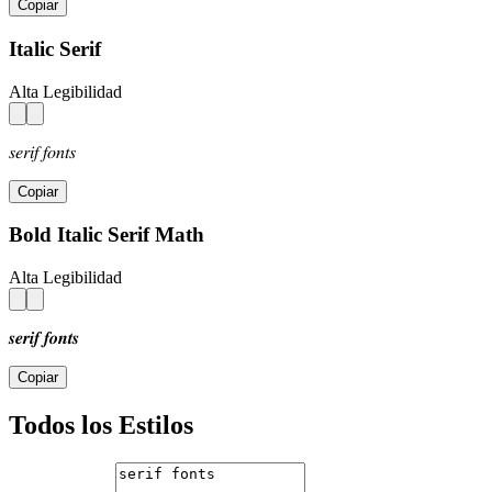
Copiar
Italic Serif
Alta Legibilidad
𝑠𝑒𝑟𝑖𝑓 𝑓𝑜𝑛𝑡𝑠
Copiar
Bold Italic Serif Math
Alta Legibilidad
𝒔𝒆𝒓𝒊𝒇 𝒇𝒐𝒏𝒕𝒔
Copiar
Todos los Estilos