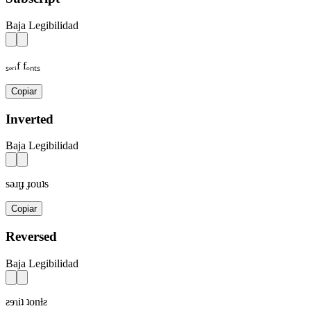
Baja Legibilidad
ₛₑᵣᵢf fₒₙₜₛ
Copiar
Inverted
Baja Legibilidad
sǝɹᴉɟ ɟouʇs
Copiar
Reversed
Baja Legibilidad
ƨɘɿiʇ ʇonƚƨ