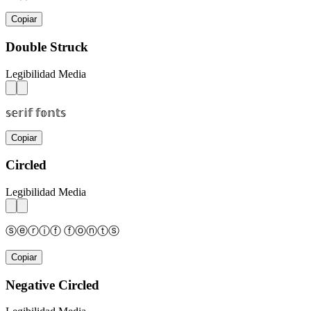
Copiar
Double Struck
Legibilidad Media
𝕤𝕖𝕣𝕚𝕗 𝕗𝕠𝕟𝕥𝕤
Copiar
Circled
Legibilidad Media
ⓢⓔⓡⓘⓕ ⓕⓞⓝⓣⓢ
Copiar
Negative Circled