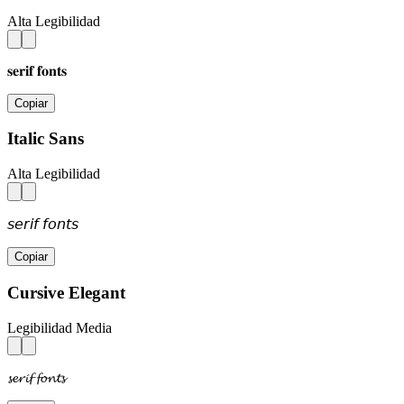
Alta Legibilidad
𝐬𝐞𝐫𝐢𝐟 𝐟𝐨𝐧𝐭𝐬
Copiar
Italic Sans
Alta Legibilidad
𝘴𝘦𝘳𝘪𝘧 𝘧𝘰𝘯𝘵𝘴
Copiar
Cursive Elegant
Legibilidad Media
𝓼𝓮𝓻𝓲𝓯 𝓯𝓸𝓷𝓽𝓼