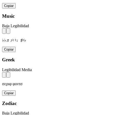
Copiar
Music
Baja Legibilidad
♭♭♬♪♮ ♮♩♯♮♭
Copiar
Greek
Legibilidad Media
σεριφ φοντσ
Copiar
Zodiac
Baja Legibilidad