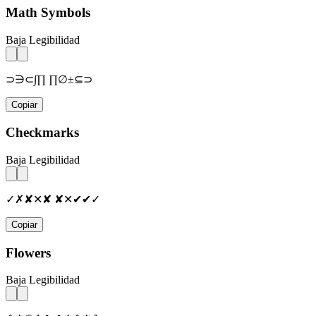
Math Symbols
Baja Legibilidad
⊃∋⊂∫∏ ∏∅±⊆⊃
Copiar
Checkmarks
Baja Legibilidad
✓✗✘✕✘ ✘✕✔✔✓
Copiar
Flowers
Baja Legibilidad