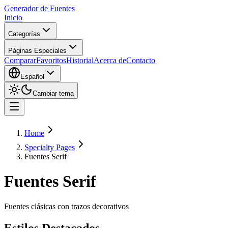
Generador de Fuentes
Inicio
Categorías
Páginas Especiales
Comparar
Favoritos
Historial
Acerca de
Contacto
Español
Cambiar tema
Home
Specialty Pages
Fuentes Serif
Fuentes Serif
Fuentes clásicas con trazos decorativos
Estilos Destacados