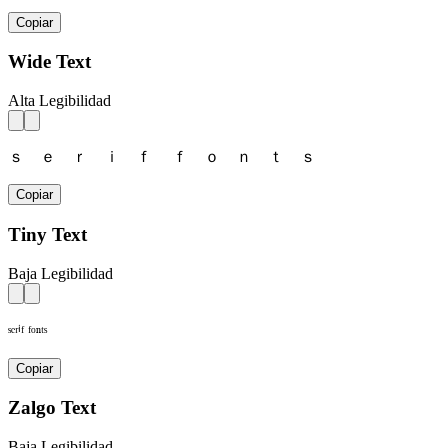
Copiar
Wide Text
Alta Legibilidad
ｓ ｅ ｒ ｉ ｆ ｆ ｏ ｎ ｔ ｓ
Copiar
Tiny Text
Baja Legibilidad
ˢᵉʳⁱᶠ ᶠᵒⁿᵗˢ
Copiar
Zalgo Text
Baja Legibilidad