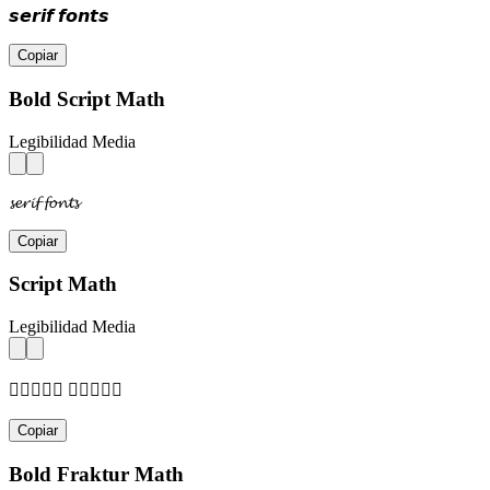
𝙨𝙚𝙧𝙞𝙛 𝙛𝙤𝙣𝙩𝙨
Copiar
Bold Script Math
Legibilidad Media
𝓼𝓮𝓻𝓲𝓯 𝓯𝓸𝓷𝓽𝓼
Copiar
Script Math
Legibilidad Media
𝓈𝒺𝓇𝒾𝒻 𝒻𝓄𝓃𝓉𝓈
Copiar
Bold Fraktur Math