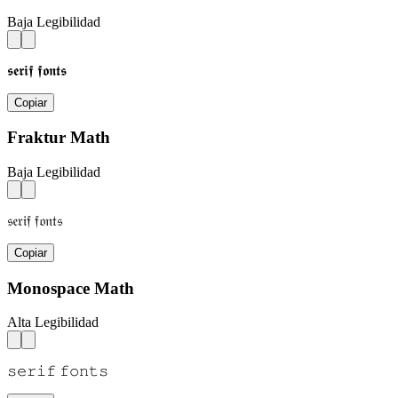
Baja Legibilidad
𝖘𝖊𝖗𝖎𝖋 𝖋𝖔𝖓𝖙𝖘
Copiar
Fraktur Math
Baja Legibilidad
𝔰𝔢𝔯𝔦𝔣 𝔣𝔬𝔫𝔱𝔰
Copiar
Monospace Math
Alta Legibilidad
𝚜𝚎𝚛𝚒𝚏 𝚏𝚘𝚗𝚝𝚜