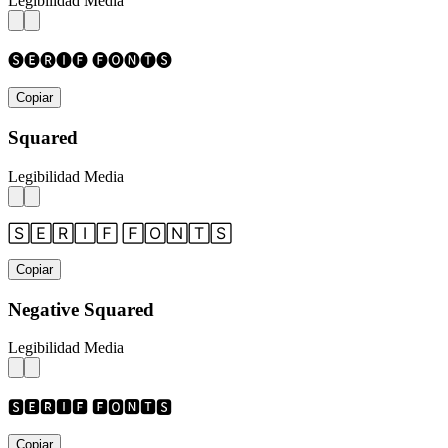
Legibilidad Media
🅢🅔🅡🅘🅕 🅕🅞🅝🅣🅢
Copiar
Squared
Legibilidad Media
🅂🄴🅁🄸🄵 🄵🄾🄽🅃🅂
Copiar
Negative Squared
Legibilidad Media
🆂🅴🆁🅸🅵 🅵🅾🅽🆃🆂
Copiar