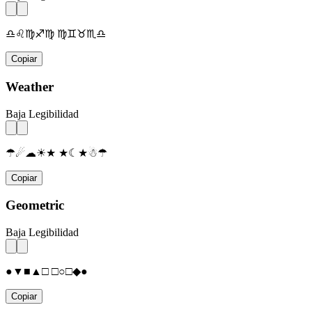
♎♌♍♐♍ ♍♊♉♏♎
Copiar
Weather
Baja Legibilidad
☂☄☁☀★ ★☾★☃☂
Copiar
Geometric
Baja Legibilidad
●▼■▲□ □○□◆●
Copiar