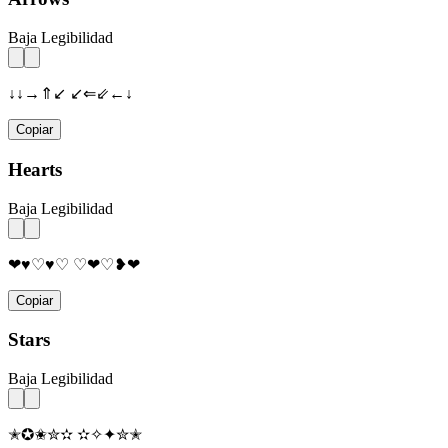
Baja Legibilidad
↓↓→⇑↙ ↙⇐⇙←↓
Copiar
Hearts
Baja Legibilidad
❤♥♡♥♡ ♡❤♡❥❤
Copiar
Stars
Baja Legibilidad
✭✪✬✮✫ ✫✧✦✮✭