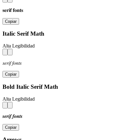
𝐬𝐞𝐫𝐢𝐟 𝐟𝐨𝐧𝐭𝐬
Copiar
Italic Serif Math
Alta Legibilidad
𝑠𝑒𝑟𝑖𝑓 𝑓𝑜𝑛𝑡𝑠
Copiar
Bold Italic Serif Math
Alta Legibilidad
𝒔𝒆𝒓𝒊𝒇 𝒇𝒐𝒏𝒕𝒔
Copiar
Arrows