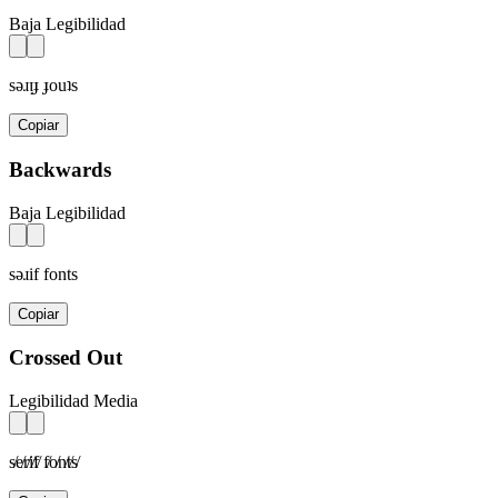
Baja Legibilidad
sǝɹᴉɟ ɟouʇs
Copiar
Backwards
Baja Legibilidad
sǝɹif fonts
Copiar
Crossed Out
Legibilidad Media
s̸e̸r̸i̸f̸ f̸o̸n̸t̸s̸