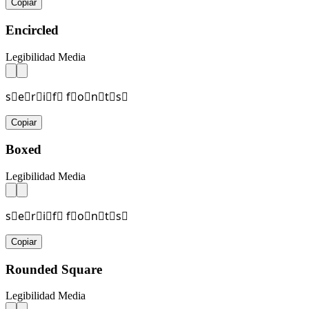
Copiar
Encircled
Legibilidad Media
s⃝e⃝r⃝i⃝f⃝ f⃝o⃝n⃝t⃝s⃝
Copiar
Boxed
Legibilidad Media
s⃞e⃞r⃞i⃞f⃞ f⃞o⃞n⃞t⃞s⃞
Copiar
Rounded Square
Legibilidad Media