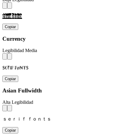
s̴̢̛͎̗̰̲̜̺̹̮̦̩̫̪̬̭̯̰̱̲̳̹̺̻̼͇͈͉͍͎̀́̂̃̄̅̆̇̈̉̊̋̌̍̎̏̐̑̒̓̔̕̚ͅè̴̢̛͎̗̰̲̜̺̹̮̦̩̫̪̬̭̯̰̱̲̳̹̺̻̼͇͈͉͍͎́̂̃̄̅̆̇̈̉̊̋̌̍̎̏̐̑̒̓̔̕̚ͅr̴̢̛͎̗̰̲̜̺̹̮̦̩̫̪̬̭̯̰̱̲̳̹̺̻̼͇͈͉͍͎̀́̂̃̄̅̆̇̈̉̊̋̌̍̎̏̐̑̒̓̔̕̚ͅì̴̢̛͎̗̰̲̜̺̹̮̦̩̫̪̬̭̯̰̱̲̳̹̺̻̼͇͈͉͍͎́̂̃̄̅̆̇̈̉̊̋̌̍̎̏̐̑̒̓̔̕̚ͅf̴̢̛͎̗̰̲̜̺̹̮̦̩̫̪̬̭̯̰̱̲̳̹̺̻̼͇͈͉͍͎̀́̂̃̄̅̆̇̈̉̊̋̌̍̎̏̐̑̒̓̔̕̚ͅ f̴̢̛͎̗̰̲̜̺̹̮̦̩̫̪̬̭̯̰̱̲̳̹̺̻̼͇͈͉͍͎̀́̂̃̄̅̆̇̈̉̊̋̌̍̎̏̐̑̒̓̔̕̚ͅờ̴̢͎̗̰̲̜̺̹̮̦̩̫̪̬̭̯̰̱̲̳̹̺̻̼͇͈͉͍͎́̂̃̄̅̆̇̈̉̊̋̌̍̎̏̐̑̒̓̔̕̚ͅǹ̴̢̛͎̗̰̲̜̺̹̮̦̩̫̪̬̭̯̰̱̲̳̹̺̻̼͇͈͉͍͎́̂̃̄̅̆̇̈̉̊̋̌̍̎̏̐̑̒̓̔̕̚ͅt̴̢̛͎̗̰̲̜̺̹̮̦̩̫̪̬̭̯̰̱̲̳̹̺̻̼͇͈͉͍͎̀́̂̃̄̅̆̇̈̉̊̋̌̍̎̏̐̑̒̓̔̕̚ͅs̴̢̛͎̗̰̲̜̺̹̮̦̩̫̪̬̭̯̰̱̲̳̹̺̻̼͇͈͉͍͎̀́̂̃̄̅̆̇̈̉̊̋̌̍̎̏̐̑̒̓̔̕̚ͅ
Copiar
Currency
Legibilidad Media
$€₹ł₣ ₣ø₦₮$
Copiar
Asian Fullwidth
Alta Legibilidad
ｓｅｒｉｆ ｆｏｎｔｓ
Copiar