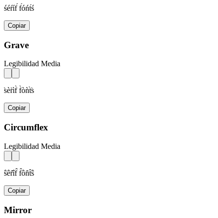
śéŕíf́ f́óńt́ś
Copiar
Grave
Legibilidad Media
s̀èr̀ìf̀ f̀òǹt̀s̀
Copiar
Circumflex
Legibilidad Media
ŝêr̂îf̂ f̂ôn̂t̂ŝ
Copiar
Mirror