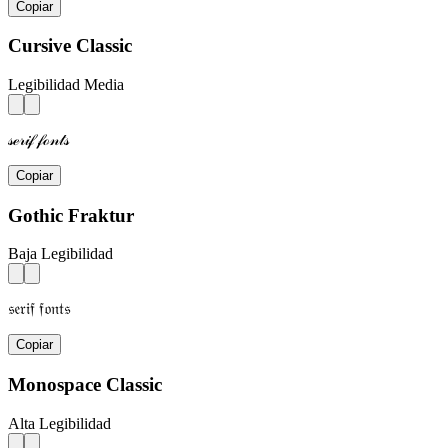
Copiar
Cursive Classic
Legibilidad Media
𝓈ℯ𝓇𝒾𝒻 𝒻ℴ𝓃𝓉𝓈
Copiar
Gothic Fraktur
Baja Legibilidad
𝔰𝔢𝔯𝔦𝔣 𝔣𝔬𝔫𝔱𝔰
Copiar
Monospace Classic
Alta Legibilidad