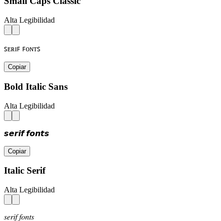
Small Caps Classic
Alta Legibilidad
ꜱᴇʀɪꜰ ꜰᴏɴᴛꜱ
Copiar
Bold Italic Sans
Alta Legibilidad
𝙨𝙚𝙧𝙞𝙛 𝙛𝙤𝙣𝙩𝙨
Copiar
Italic Serif
Alta Legibilidad
𝑠𝑒𝑟𝑖𝑓 𝑓𝑜𝑛𝑡𝑠