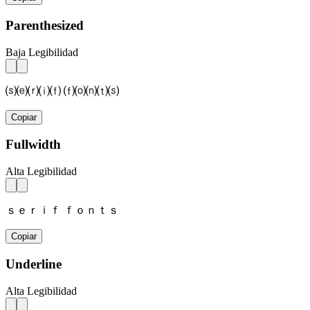
Parenthesized
Baja Legibilidad
⒮⒠⒭⒤⒡ ⒡⒪⒩⒯⒮
Copiar
Fullwidth
Alta Legibilidad
ｓｅｒｉｆ ｆｏｎｔｓ
Copiar
Underline
Alta Legibilidad