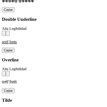
❃❋❁❃✿ ✿❋❃❋❃
Copiar
Double Underline
Alta Legibilidad
s̳e̳r̳i̳f̳ f̳o̳n̳t̳s̳
Copiar
Overline
Alta Legibilidad
s̅e̅r̅i̅f̅ f̅o̅n̅t̅s̅
Copiar
Tilde