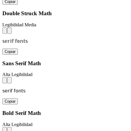
Copiar
Double Struck Math
Legibilidad Media
𝕤𝕖𝕣𝕚𝕗 𝕗𝕠𝕟𝕥𝕤
Copiar
Sans Serif Math
Alta Legibilidad
𝗌𝖾𝗋𝗂𝖿 𝖿𝗈𝗇𝗍𝗌
Copiar
Bold Serif Math
Alta Legibilidad