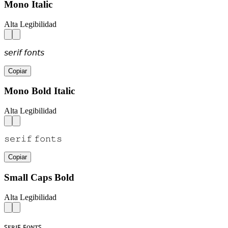
Mono Italic
Alta Legibilidad
𝘴𝘦𝘳𝘪𝘧 𝘧𝘰𝘯𝘵𝘴
Copiar
Mono Bold Italic
Alta Legibilidad
𝚜𝚎𝚛𝚒𝚏 𝚏𝚘𝚗𝚝𝚜
Copiar
Small Caps Bold
Alta Legibilidad
ꜱᴇʀɪꜰ ꜰᴏɴᴛꜱ