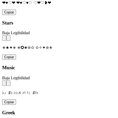
❤♥♡❤ ❤♥♡♥♡ ♡❤♡❥❤
Copiar
Stars
Baja Legibilidad
✭★✦✭ ✭✪✬✮✫ ✫✧✦✮✭
Copiar
Music
Baja Legibilidad
♭♩♯♭ ♭♭♬♪♮ ♮♩♯♮♭
Copiar
Greek