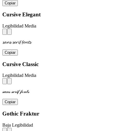
Copiar
Cursive Elegant
Legibilidad Media
𝓼𝓪𝓷𝓼 𝓼𝓮𝓻𝓲𝓯 𝓯𝓸𝓷𝓽𝓼
Copiar
Cursive Classic
Legibilidad Media
𝓈𝒶𝓃𝓈 𝓈ℯ𝓇𝒾𝒻 𝒻ℴ𝓃𝓉𝓈
Copiar
Gothic Fraktur
Baja Legibilidad