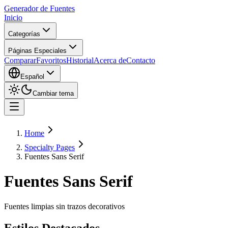
Generador de Fuentes
Inicio
Categorías
Páginas Especiales
Comparar
Favoritos
Historial
Acerca de
Contacto
Español
Cambiar tema
Home
Specialty Pages
Fuentes Sans Serif
Fuentes Sans Serif
Fuentes limpias sin trazos decorativos
Estilos Destacados