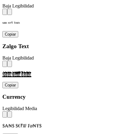
Baja Legibilidad
ˢᵃⁿˢ ˢᵉʳⁱᶠ ᶠᵒⁿᵗˢ
Copiar
Zalgo Text
Baja Legibilidad
s̴̢̛͎̗̰̲̜̺̹̮̦̩̫̪̬̭̯̰̱̲̳̹̺̻̼͇͈͉͍͎̀́̂̃̄̅̆̇̈̉̊̋̌̍̎̏̐̑̒̓̔̕̚ͅà̴̢̛͎̗̰̲̜̺̹̮̦̩̫̪̬̭̯̰̱̲̳̹̺̻̼͇͈͉͍͎́̂̃̄̅̆̇̈̉̊̋̌̍̎̏̐̑̒̓̔̕̚ͅǹ̴̢̛͎̗̰̲̜̺̹̮̦̩̫̪̬̭̯̰̱̲̳̹̺̻̼͇͈͉͍͎́̂̃̄̅̆̇̈̉̊̋̌̍̎̏̐̑̒̓̔̕̚ͅs̴̢̛͎̗̰̲̜̺̹̮̦̩̫̪̬̭̯̰̱̲̳̹̺̻̼͇͈͉͍͎̀́̂̃̄̅̆̇̈̉̊̋̌̍̎̏̐̑̒̓̔̕̚ͅ s̴̢̛͎̗̰̲̜̺̹̮̦̩̫̪̬̭̯̰̱̲̳̹̺̻̼͇͈͉͍͎̀́̂̃̄̅̆̇̈̉̊̋̌̍̎̏̐̑̒̓̔̕̚ͅè̴̢̛͎̗̰̲̜̺̹̮̦̩̫̪̬̭̯̰̱̲̳̹̺̻̼͇͈͉͍͎́̂̃̄̅̆̇̈̉̊̋̌̍̎̏̐̑̒̓̔̕̚ͅr̴̢̛͎̗̰̲̜̺̹̮̦̩̫̪̬̭̯̰̱̲̳̹̺̻̼͇͈͉͍͎̀́̂̃̄̅̆̇̈̉̊̋̌̍̎̏̐̑̒̓̔̕̚ͅì̴̢̛͎̗̰̲̜̺̹̮̦̩̫̪̬̭̯̰̱̲̳̹̺̻̼͇͈͉͍͎́̂̃̄̅̆̇̈̉̊̋̌̍̎̏̐̑̒̓̔̕̚ͅf̴̢̛͎̗̰̲̜̺̹̮̦̩̫̪̬̭̯̰̱̲̳̹̺̻̼͇͈͉͍͎̀́̂̃̄̅̆̇̈̉̊̋̌̍̎̏̐̑̒̓̔̕̚ͅ f̴̢̛͎̗̰̲̜̺̹̮̦̩̫̪̬̭̯̰̱̲̳̹̺̻̼͇͈͉͍͎̀́̂̃̄̅̆̇̈̉̊̋̌̍̎̏̐̑̒̓̔̕̚ͅờ̴̢͎̗̰̲̜̺̹̮̦̩̫̪̬̭̯̰̱̲̳̹̺̻̼͇͈͉͍͎́̂̃̄̅̆̇̈̉̊̋̌̍̎̏̐̑̒̓̔̕̚ͅǹ̴̢̛͎̗̰̲̜̺̹̮̦̩̫̪̬̭̯̰̱̲̳̹̺̻̼͇͈͉͍͎́̂̃̄̅̆̇̈̉̊̋̌̍̎̏̐̑̒̓̔̕̚ͅt̴̢̛͎̗̰̲̜̺̹̮̦̩̫̪̬̭̯̰̱̲̳̹̺̻̼͇͈͉͍͎̀́̂̃̄̅̆̇̈̉̊̋̌̍̎̏̐̑̒̓̔̕̚ͅs̴̢̛͎̗̰̲̜̺̹̮̦̩̫̪̬̭̯̰̱̲̳̹̺̻̼͇͈͉͍͎̀́̂̃̄̅̆̇̈̉̊̋̌̍̎̏̐̑̒̓̔̕̚ͅ
Copiar
Currency
Legibilidad Media
$₳₦$ $€₹ł₣ ₣ø₦₮$