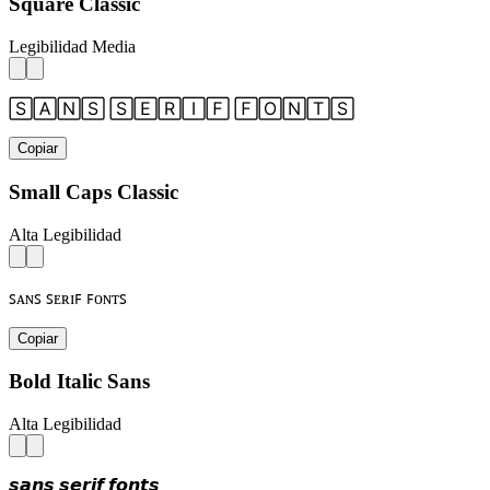
Square Classic
Legibilidad Media
🅂🄰🄽🅂 🅂🄴🅁🄸🄵 🄵🄾🄽🅃🅂
Copiar
Small Caps Classic
Alta Legibilidad
ꜱᴀɴꜱ ꜱᴇʀɪꜰ ꜰᴏɴᴛꜱ
Copiar
Bold Italic Sans
Alta Legibilidad
𝙨𝙖𝙣𝙨 𝙨𝙚𝙧𝙞𝙛 𝙛𝙤𝙣𝙩𝙨