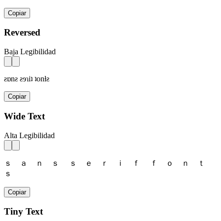
Copiar
Reversed
Baja Legibilidad
ƨɒnƨ ƨɘɿiʇ ʇonƚƨ
Copiar
Wide Text
Alta Legibilidad
ｓ ａ ｎ ｓ ｓ ｅ ｒ ｉ ｆ ｆ ｏ ｎ ｔ
ｓ
Copiar
Tiny Text