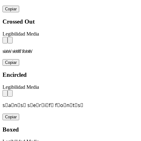
Copiar
Crossed Out
Legibilidad Media
s̸a̸n̸s̸ s̸e̸r̸i̸f̸ f̸o̸n̸t̸s̸
Copiar
Encircled
Legibilidad Media
s⃝a⃝n⃝s⃝ s⃝e⃝r⃝i⃝f⃝ f⃝o⃝n⃝t⃝s⃝
Copiar
Boxed