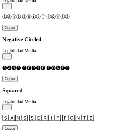
Legibilidad Media
ⓢⓐⓝⓢ ⓢⓔⓡⓘⓕ ⓕⓞⓝⓣⓢ
Copiar
Negative Circled
Legibilidad Media
🅢🅐🅝🅢 🅢🅔🅡🅘🅕 🅕🅞🅝🅣🅢
Copiar
Squared
Legibilidad Media
🅂🄰🄽🅂 🅂🄴🅁🄸🄵 🄵🄾🄽🅃🅂
Copiar