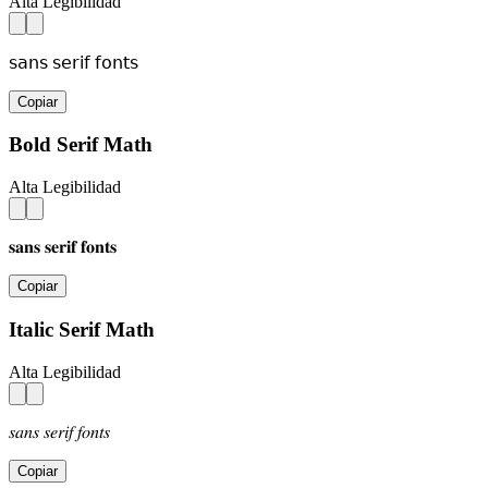
Alta Legibilidad
𝗌𝖺𝗇𝗌 𝗌𝖾𝗋𝗂𝖿 𝖿𝗈𝗇𝗍𝗌
Copiar
Bold Serif Math
Alta Legibilidad
𝐬𝐚𝐧𝐬 𝐬𝐞𝐫𝐢𝐟 𝐟𝐨𝐧𝐭𝐬
Copiar
Italic Serif Math
Alta Legibilidad
𝑠𝑎𝑛𝑠 𝑠𝑒𝑟𝑖𝑓 𝑓𝑜𝑛𝑡𝑠
Copiar