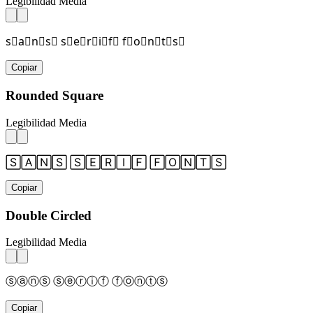
Legibilidad Media
s⃞a⃞n⃞s⃞ s⃞e⃞r⃞i⃞f⃞ f⃞o⃞n⃞t⃞s⃞
Copiar
Rounded Square
Legibilidad Media
🅂🄰🄽🅂 🅂🄴🅁🄸🄵 🄵🄾🄽🅃🅂
Copiar
Double Circled
Legibilidad Media
ⓢⓐⓝⓢ ⓢⓔⓡⓘⓕ ⓕⓞⓝⓣⓢ
Copiar