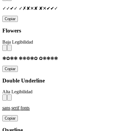
✓✓✔✓ ✓✗✘✕✘ ✘✕✔✔✓
Copiar
Flowers
Baja Legibilidad
❃✿❃❃ ❃❋❁❃✿ ✿❋❃❋❃
Copiar
Double Underline
Alta Legibilidad
s̳a̳n̳s̳ s̳e̳r̳i̳f̳ f̳o̳n̳t̳s̳
Copiar
Overline