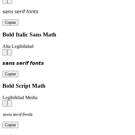
𝘴𝘢𝘯𝘴 𝘴𝘦𝘳𝘪𝘧 𝘧𝘰𝘯𝘵𝘴
Copiar
Bold Italic Sans Math
Alta Legibilidad
𝙨𝙖𝙣𝙨 𝙨𝙚𝙧𝙞𝙛 𝙛𝙤𝙣𝙩𝙨
Copiar
Bold Script Math
Legibilidad Media
𝓼𝓪𝓷𝓼 𝓼𝓮𝓻𝓲𝓯 𝓯𝓸𝓷𝓽𝓼
Copiar