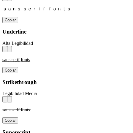
ｓａｎｓ ｓｅｒｉｆ ｆｏｎｔｓ
Copiar
Underline
Alta Legibilidad
s̲a̲n̲s̲ s̲e̲r̲i̲f̲ f̲o̲n̲t̲s̲
Copiar
Strikethrough
Legibilidad Media
s̶a̶n̶s̶ s̶e̶r̶i̶f̶ f̶o̶n̶t̶s̶
Copiar
Superscript