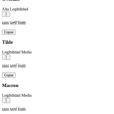
Alta Legibilidad
s̅a̅n̅s̅ s̅e̅r̅i̅f̅ f̅o̅n̅t̅s̅
Copiar
Tilde
Legibilidad Media
s̃ãñs̃ s̃ẽr̃ĩf̃ f̃õñt̃s̃
Copiar
Macron
Legibilidad Media
s̄ān̄s̄ s̄ēr̄īf̄ f̄ōn̄t̄s̄