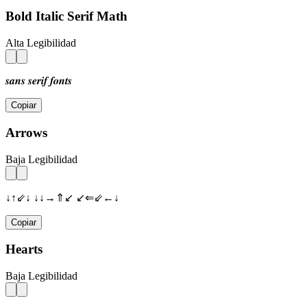
Bold Italic Serif Math
Alta Legibilidad
𝒔𝒂𝒏𝒔 𝒔𝒆𝒓𝒊𝒇 𝒇𝒐𝒏𝒕𝒔
Copiar
Arrows
Baja Legibilidad
↓↑⇙↓ ↓↓→⇑↙ ↙⇐⇙←↓
Copiar
Hearts
Baja Legibilidad