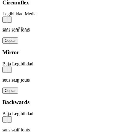
Circumflex
Legibilidad Media
ŝân̂ŝ ŝêr̂îf̂ f̂ôn̂t̂ŝ
Copiar
Mirror
Baja Legibilidad
sɐus sǝɹᴉɟ ɟouʇs
Copiar
Backwards
Baja Legibilidad
sans sǝɹif fonts