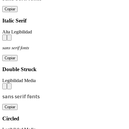
Copiar
Italic Serif
Alta Legibilidad
𝑠𝑎𝑛𝑠 𝑠𝑒𝑟𝑖𝑓 𝑓𝑜𝑛𝑡𝑠
Copiar
Double Struck
Legibilidad Media
𝕤𝕒𝕟𝕤 𝕤𝕖𝕣𝕚𝕗 𝕗𝕠𝕟𝕥𝕤
Copiar
Circled