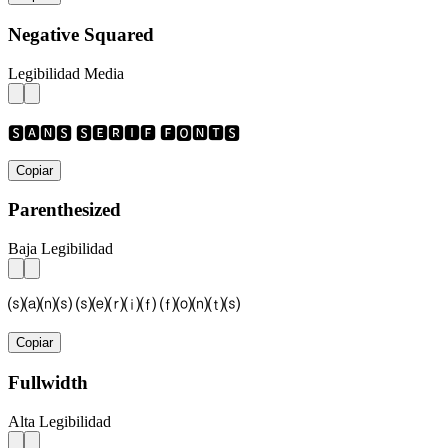
Negative Squared
Legibilidad Media
🆂🅰🅽🆂 🆂🅴🆁🅸🅵 🅵🅾🅽🆃🆂
Copiar
Parenthesized
Baja Legibilidad
⒮⒜⒩⒮ ⒮⒠⒭⒤⒡ ⒡⒪⒩⒯⒮
Copiar
Fullwidth
Alta Legibilidad