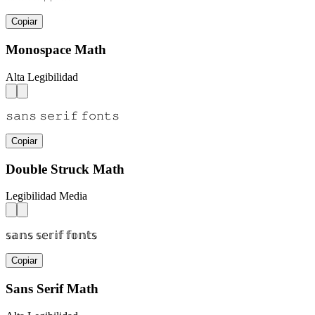
Copiar
Monospace Math
Alta Legibilidad
𝚜𝚊𝚗𝚜 𝚜𝚎𝚛𝚒𝚏 𝚏𝚘𝚗𝚝𝚜
Copiar
Double Struck Math
Legibilidad Media
𝕤𝕒𝕟𝕤 𝕤𝕖𝕣𝕚𝕗 𝕗𝕠𝕟𝕥𝕤
Copiar
Sans Serif Math