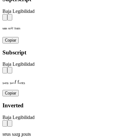
Baja Legibilidad
ˢᵃⁿˢ ˢᵉʳⁱᶠ ᶠᵒⁿᵗˢ
Copiar
Subscript
Baja Legibilidad
ₛₐₙₛ ₛₑᵣᵢf fₒₙₜₛ
Copiar
Inverted
Baja Legibilidad
sɐus sǝɹᴉɟ ɟouʇs