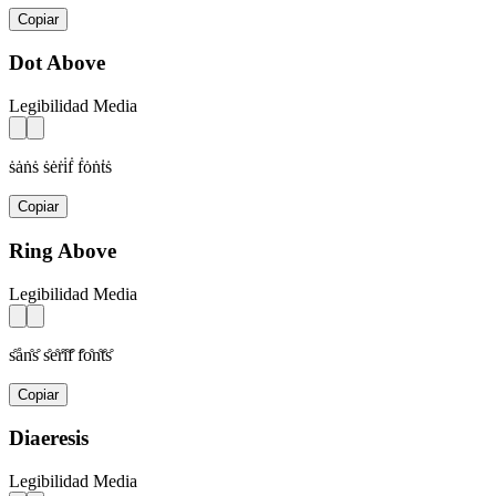
Copiar
Dot Above
Legibilidad Media
ṡȧṅṡ ṡėṙi̇ḟ ḟȯṅṫṡ
Copiar
Ring Above
Legibilidad Media
s̊ån̊s̊ s̊e̊r̊i̊f̊ f̊o̊n̊t̊s̊
Copiar
Diaeresis
Legibilidad Media