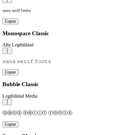
𝔰𝔞𝔫𝔰 𝔰𝔢𝔯𝔦𝔣 𝔣𝔬𝔫𝔱𝔰
Copiar
Monospace Classic
Alta Legibilidad
𝚜𝚊𝚗𝚜 𝚜𝚎𝚛𝚒𝚏 𝚏𝚘𝚗𝚝𝚜
Copiar
Bubble Classic
Legibilidad Media
ⓢⓐⓝⓢ ⓢⓔⓡⓘⓕ ⓕⓞⓝⓣⓢ
Copiar