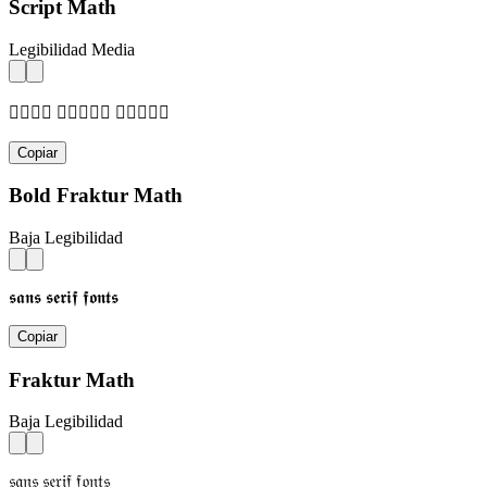
Script Math
Legibilidad Media
𝓈𝒶𝓃𝓈 𝓈𝒺𝓇𝒾𝒻 𝒻𝓄𝓃𝓉𝓈
Copiar
Bold Fraktur Math
Baja Legibilidad
𝖘𝖆𝖓𝖘 𝖘𝖊𝖗𝖎𝖋 𝖋𝖔𝖓𝖙𝖘
Copiar
Fraktur Math
Baja Legibilidad
𝔰𝔞𝔫𝔰 𝔰𝔢𝔯𝔦𝔣 𝔣𝔬𝔫𝔱𝔰