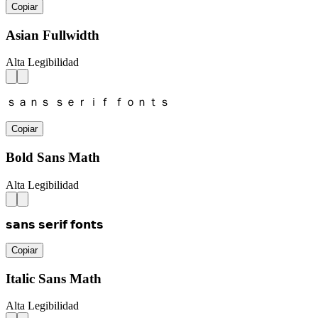
Copiar
Asian Fullwidth
Alta Legibilidad
ｓａｎｓ ｓｅｒｉｆ ｆｏｎｔｓ
Copiar
Bold Sans Math
Alta Legibilidad
𝘀𝗮𝗻𝘀 𝘀𝗲𝗿𝗶𝗳 𝗳𝗼𝗻𝘁𝘀
Copiar
Italic Sans Math
Alta Legibilidad