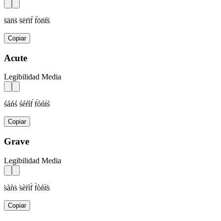
s̈än̈s̈ s̈ër̈ïf̈ f̈ön̈ẗs̈
Copiar
Acute
Legibilidad Media
śáńś śéŕíf́ f́óńt́ś
Copiar
Grave
Legibilidad Media
s̀àǹs̀ s̀èr̀ìf̀ f̀òǹt̀s̀
Copiar