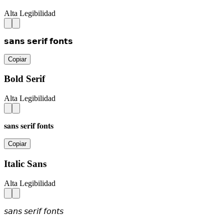
Alta Legibilidad
𝘀𝗮𝗻𝘀 𝘀𝗲𝗿𝗶𝗳 𝗳𝗼𝗻𝘁𝘀
Copiar
Bold Serif
Alta Legibilidad
𝐬𝐚𝐧𝐬 𝐬𝐞𝐫𝐢𝐟 𝐟𝐨𝐧𝐭𝐬
Copiar
Italic Sans
Alta Legibilidad
𝘴𝘢𝘯𝘴 𝘴𝘦𝘳𝘪𝘧 𝘧𝘰𝘯𝘵𝘴