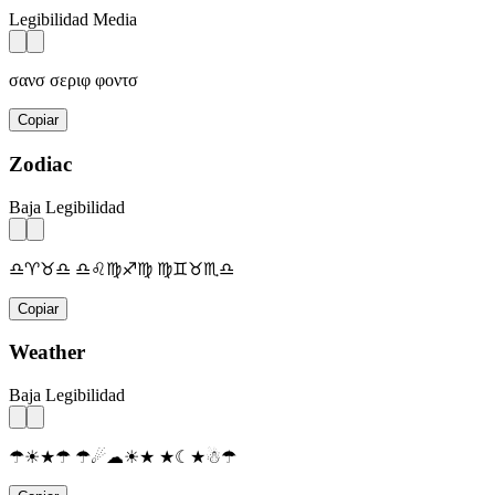
Legibilidad Media
σανσ σεριφ φοντσ
Copiar
Zodiac
Baja Legibilidad
♎♈♉♎ ♎♌♍♐♍ ♍♊♉♏♎
Copiar
Weather
Baja Legibilidad
☂☀★☂ ☂☄☁☀★ ★☾★☃☂