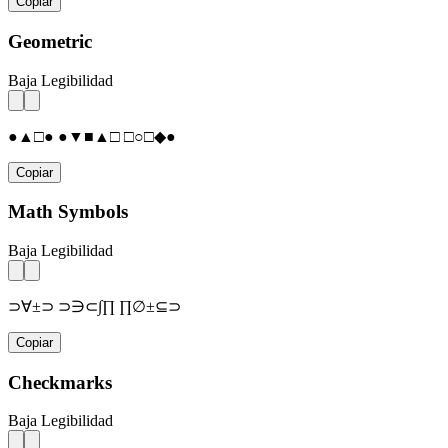
Copiar
Geometric
Baja Legibilidad
●▲□● ●▼■▲□ □○□◆●
Copiar
Math Symbols
Baja Legibilidad
⊃∀±⊃ ⊃∋⊂∫∏ ∏∅±⊆⊃
Copiar
Checkmarks
Baja Legibilidad