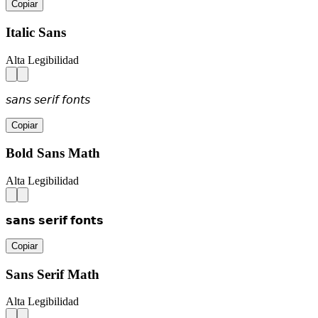
Copiar
Italic Sans
Alta Legibilidad
𝘴𝘢𝘯𝘴 𝘴𝘦𝘳𝘪𝘧 𝘧𝘰𝘯𝘵𝘴
Copiar
Bold Sans Math
Alta Legibilidad
𝘀𝗮𝗻𝘀 𝘀𝗲𝗿𝗶𝗳 𝗳𝗼𝗻𝘁𝘀
Copiar
Sans Serif Math
Alta Legibilidad