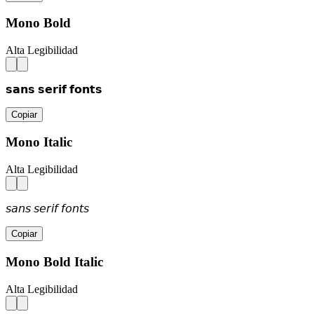
Mono Bold
Alta Legibilidad
𝘀𝗮𝗻𝘀 𝘀𝗲𝗿𝗶𝗳 𝗳𝗼𝗻𝘁𝘀
Copiar
Mono Italic
Alta Legibilidad
𝘴𝘢𝘯𝘴 𝘴𝘦𝘳𝘪𝘧 𝘧𝘰𝘯𝘵𝘴
Copiar
Mono Bold Italic
Alta Legibilidad