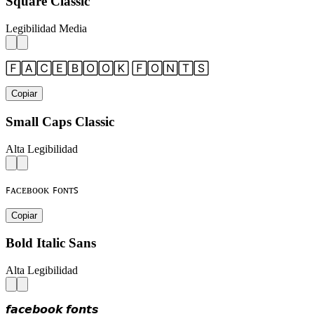
Square Classic
Legibilidad Media
🄵🄰🄲🄴🄱🄾🄾🄺 🄵🄾🄽🅃🅂
Copiar
Small Caps Classic
Alta Legibilidad
ꜰᴀᴄᴇʙᴏᴏᴋ ꜰᴏɴᴛꜱ
Copiar
Bold Italic Sans
Alta Legibilidad
𝙛𝙖𝙘𝙚𝙗𝙤𝙤𝙠 𝙛𝙤𝙣𝙩𝙨