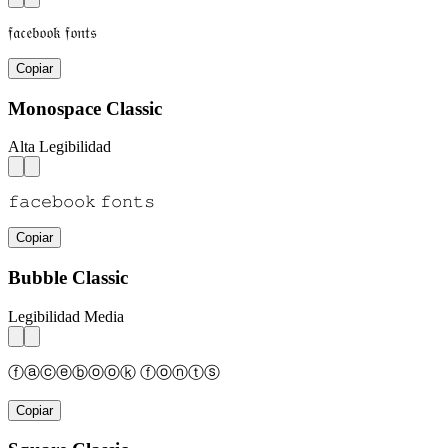
𝔣𝔞𝔠𝔢𝔟𝔬𝔬𝔨 𝔣𝔬𝔫𝔱𝔰
Copiar
Monospace Classic
Alta Legibilidad
𝚏𝚊𝚌𝚎𝚋𝚘𝚘𝚔 𝚏𝚘𝚗𝚝𝚜
Copiar
Bubble Classic
Legibilidad Media
ⓕⓐⓒⓔⓑⓞⓞⓚ ⓕⓞⓝⓣⓢ
Copiar