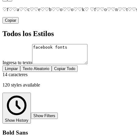
♡f♡♡a♡♡c♡♡e♡♡b♡♡o♡♡o♡♡k♡ ♡f♡♡o♡♡n♡♡t♡♡
Copiar
Todos los Estilos
Ingresa tu texto
Limpiar
Texto Aleatorio
Copiar Todo
14 caracteres
120
styles
available
Show Filters
Show History
Bold Sans