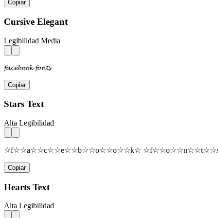
Copiar
Cursive Elegant
Legibilidad Media
𝓯𝓪𝓬𝓮𝓫𝓸𝓸𝓴 𝓯𝓸𝓷𝓽𝓼
Copiar
Stars Text
Alta Legibilidad
☆f☆☆a☆☆c☆☆e☆☆b☆☆o☆☆o☆☆k☆ ☆f☆☆o☆☆n☆☆t☆☆
Copiar
Hearts Text
Alta Legibilidad