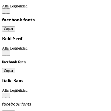
Alta Legibilidad
𝗳𝗮𝗰𝗲𝗯𝗼𝗼𝗸 𝗳𝗼𝗻𝘁𝘀
Copiar
Bold Serif
Alta Legibilidad
𝐟𝐚𝐜𝐞𝐛𝐨𝐨𝐤 𝐟𝐨𝐧𝐭𝐬
Copiar
Italic Sans
Alta Legibilidad
𝘧𝘢𝘤𝘦𝘣𝘰𝘰𝘬 𝘧𝘰𝘯𝘵𝘴