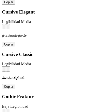
Copiar
Cursive Elegant
Legibilidad Media
𝓯𝓪𝓬𝓮𝓫𝓸𝓸𝓴 𝓯𝓸𝓷𝓽𝓼
Copiar
Cursive Classic
Legibilidad Media
𝒻𝒶𝒸ℯ𝒷ℴℴ𝓀 𝒻ℴ𝓃𝓉𝓈
Copiar
Gothic Fraktur
Baja Legibilidad